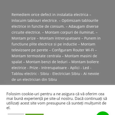
Remediem orice defect in instalatia electrica –
Inlocuim tablouri electrice. – Optimizam tablourile
electrice in functie de consum. – Adaugam diverse
circuite electrice. – Montam corpuri de iluminat. –
Montam prize – Montam intrerupatoare – Punem in
functiune plite electrice si pe inductie – Montam
televizoare pe perete – Configuram Router Wi-Fi –
Montam termostate centrala – Montam masini de
spalat – Montam benzi de leduri – Montam boilere
electrice - Prize - Intrerupatoare - Aplici - Led -
Tablou electric - Sibiu - Electrician Sibiu - Ai nevoie
de un electrician din Sibiu
Folosim cookie-uri pentru a ne asigura că vă oferim cea
mai bună experiență pe site-ul nostru. Dacă continuați să
utilizați acest site vom presupune că sunteți mulțumit de
el.
Dezvoltat de
Electrician-Sibiu.ro
|
Politica de