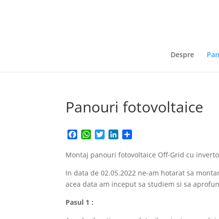
Despre
Pan
Panouri fotovoltaice
Facebook
WhatsApp
Twitter
LinkedIn
Partajează
Montaj panouri fotovoltaice Off-Grid cu inverto
In data de 02.05.2022 ne-am hotarat sa montam
acea data am inceput sa studiem si sa aprofund
Pasul 1 :