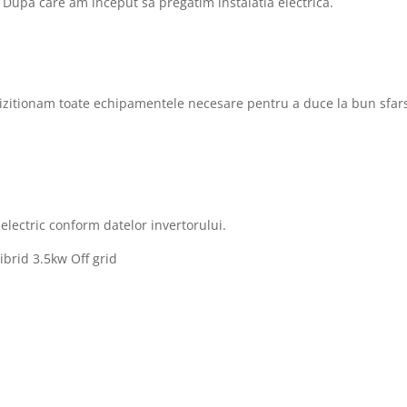
. Dupa care am inceput sa pregatim instalatia electrica.
izitionam toate echipamentele necesare pentru a duce la bun sfars
electric conform datelor invertorului.